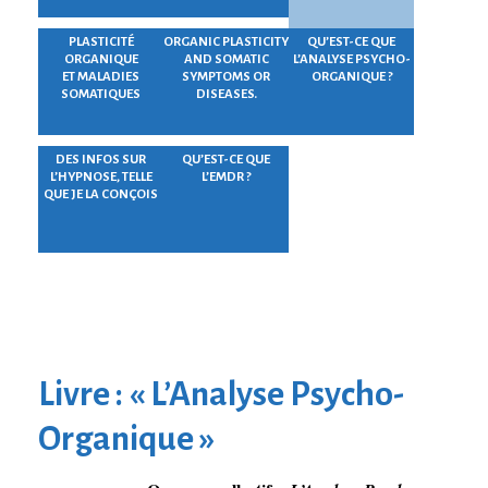
PLASTICITÉ
ORGANIC PLASTICITY
QU’EST-CE QUE
ORGANIQUE
AND SOMATIC
L’ANALYSE PSYCHO-
ET MALADIES
SYMPTOMS OR
ORGANIQUE ?
SOMATIQUES
DISEASES.
DES INFOS SUR
QU’EST-CE QUE
L’HYPNOSE, TELLE
L’EMDR ?
QUE JE LA CONÇOIS
Livre : « L’Analyse Psycho-
Organique »