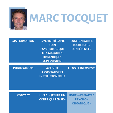
MA FORMATION
PSYCHOTHÉRAPIE.
ENSEIGNEMENT,
SOIN
RECHERCHE,
PSYCHOLOGIQUE
CONFÉRENCES
DES MALADIES
ORGANIQUES.
SUPERVISION.
PUBLICATIONS
ACTIVITÉ
LIENS ET INFOS PSY
ASSOCIATIVE ET
INSTITUTIONNELLE
CONTACT
LIVRE : « JE SUIS UN
LIVRE : « L’ANALYSE
CORPS QUI PENSE »
PSYCHO-
ORGANIQUE »