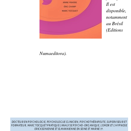
Il est
disponible,
notamment
au Brésil
(Editions
Numaeditora).
DOCTEUR EN PSYCHOLOGIE, PSYCHOLOGUE CLINICIEN, PSYCHOTHÉRAPEUTE, SUPERVISEUR ET
FORMATEUR, MARC TOCQUET PRATIQUE L’ANALYSE PSYCHO-ORGANIQUE, L’EMDR ET L’HYPNOSE
ERICKSONIENNE ET ELMANNIENNE EN SEINE ET MARNE 77.