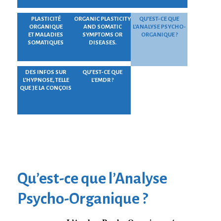
PLASTICITÉ
ORGANIC PLASTICITY
QU’EST-CE QUE
ORGANIQUE
AND SOMATIC
L’ANALYSE PSYCHO-
ET MALADIES
SYMPTOMS OR
ORGANIQUE ?
SOMATIQUES
DISEASES.
DES INFOS SUR
QU’EST-CE QUE
L’HYPNOSE, TELLE
L’EMDR ?
QUE JE LA CONÇOIS
Qu’est-ce que l’Analyse
Psycho-Organique ?